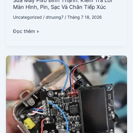
Sửa Máy Pixo Bình Thạnh: Kiểm Tra Lỗi
Màn Hình, Pin, Sạc Và Chân Tiếp Xúc
Uncategorized
/
dtruong7
/
Tháng 7 18, 2026
Đọc thêm »
Chân
Tiếp
Xúc
Pod/Vape
Bị
Lỗi:
Dấu
Hiệu
Và
Cách