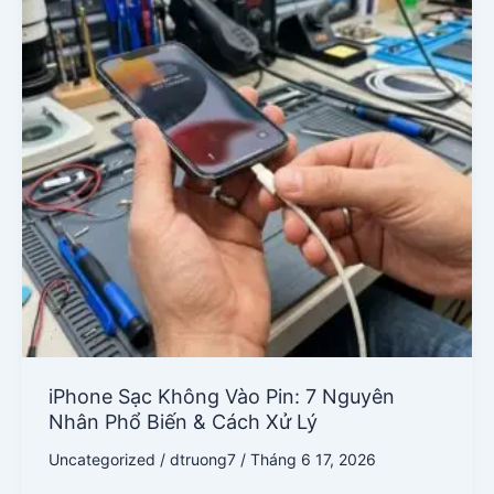
Vào
Pin:
7
Nguyên
Nhân
Phổ
Biến
&
Cách
Xử
Lý
iPhone Sạc Không Vào Pin: 7 Nguyên
Nhân Phổ Biến & Cách Xử Lý
Uncategorized
/
dtruong7
/
Tháng 6 17, 2026