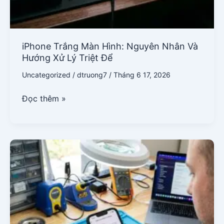
iPhone Trắng Màn Hình: Nguyên Nhân Và
Hướng Xử Lý Triệt Để
Uncategorized
/
dtruong7
/
Tháng 6 17, 2026
Đọc thêm »
9
Cách
Kiểm
Tra
Pin
iPhone
Chính