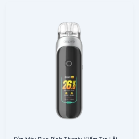
Sửa
Máy
Pixo
Bình
Thạnh:
Kiểm
Tra
Lỗi
Màn
Hình,
Pin,
Sạc
Và
Chân
Tiếp
Xúc