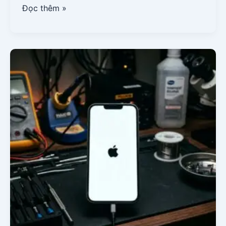
Đọc thêm »
iPhone
Trắng
Màn
Hình:
Nguyên
Nhân
Và
Hướng
Xử
Lý
Triệt
Để