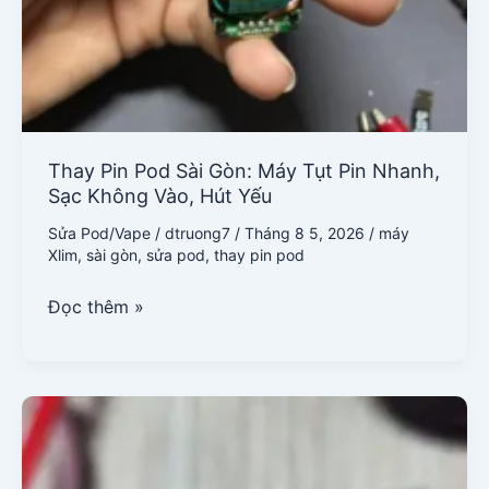
Thay Pin Pod Sài Gòn: Máy Tụt Pin Nhanh,
Sạc Không Vào, Hút Yếu
Sửa Pod/Vape
/
dtruong7
/
Tháng 8 5, 2026
/
máy
Xlim
,
sài gòn
,
sửa pod
,
thay pin pod
Đọc thêm »
Sửa
Chân
Tiếp