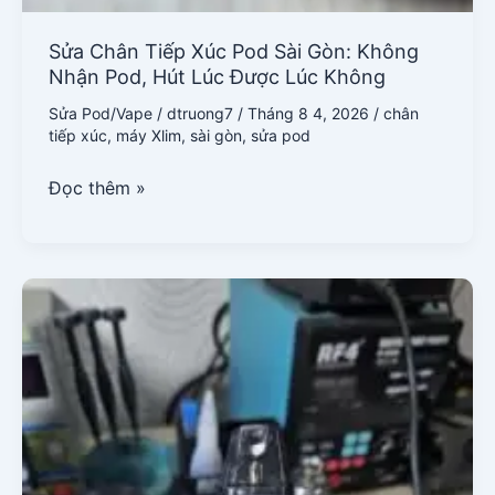
Sửa Chân Tiếp Xúc Pod Sài Gòn: Không
Nhận Pod, Hút Lúc Được Lúc Không
Sửa Pod/Vape
/
dtruong7
/
Tháng 8 4, 2026
/
chân
tiếp xúc
,
máy Xlim
,
sài gòn
,
sửa pod
Đọc thêm »
Sửa
Pod
Không
Nhận
Đầu
Pod
Ở
Sài