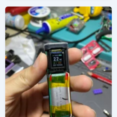
Thay
Pin
Pod
Sài
Gòn:
Máy
Tụt
Pin
Nhanh,
Sạc
Không
Vào,
Hút
Yếu