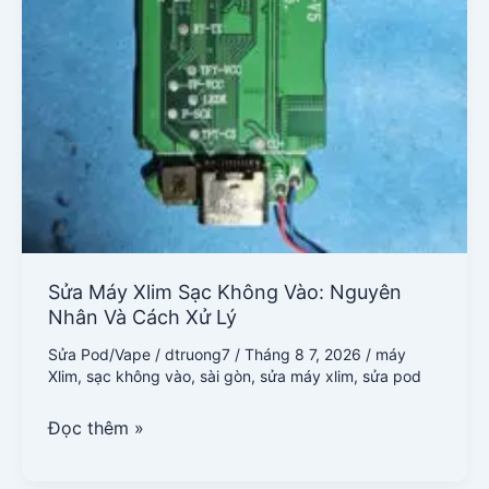
Sửa Máy Xlim Sạc Không Vào: Nguyên
Nhân Và Cách Xử Lý
Sửa Pod/Vape
/
dtruong7
/
Tháng 8 7, 2026
/
máy
Xlim
,
sạc không vào
,
sài gòn
,
sửa máy xlim
,
sửa pod
Đọc thêm »