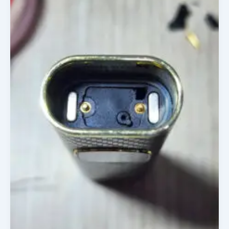
Xúc
Pod
Sài
Gòn:
Không
Nhận
Pod,
Hút
Lúc
Được
Lúc
Không