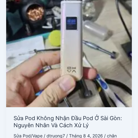
Gòn:
Nguyên
Nhân
Và
Cách
Xử
Lý
Sửa Pod Không Nhận Đầu Pod Ở Sài Gòn:
Nguyên Nhân Và Cách Xử Lý
Sửa Pod/Vape
/
dtruong7
/
Tháng 8 4, 2026
/
chân