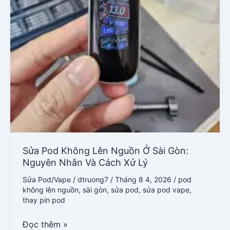
Cách
Xử
Lý
Sửa Pod Không Lên Nguồn Ở Sài Gòn:
Nguyên Nhân Và Cách Xử Lý
Sửa Pod/Vape
/
dtruong7
/
Tháng 8 4, 2026
/
pod
không lên nguồn
,
sài gòn
,
sửa pod
,
sửa pod vape
,
thay pin pod
Đọc thêm »