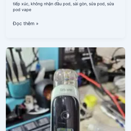
tiếp xúc
,
không nhận đầu pod
,
sài gòn
,
sửa pod
,
sửa
pod vape
Đọc thêm »
Sửa
Pod
Không
Lên
Nguồn
Ở
Sài
Gòn:
Nguyên
Nhân
Và