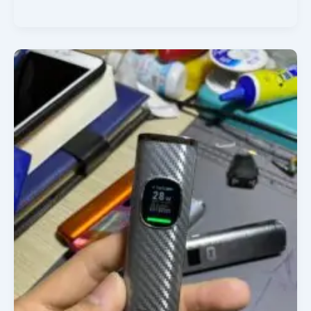
Sửa
Pod
Sài
Gòn:
Báo
Lỗi
Đúng,
Giá
Rõ
Ràng
Tại
Rinatronic