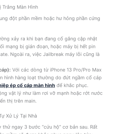
ị Trắng Màn Hình
 xung đột phần mềm hoặc hư hỏng phần cứng
ờng xảy ra khi bạn đang cố gắng cập nhật
i mạng bị gián đoạn, hoặc máy bị hết pin
te. Ngoài ra, việc Jailbreak máy lỗi cũng là
cáp):
Với các dòng từ iPhone 13 Pro/Pro Max
màn hình hàng loạt thường do đứt ngầm cổ cáp
hiệp ép cổ cáp màn hình
để khắc phục.
ng vật lý như làm rơi vỡ mạnh hoặc rớt nước
ển thị trên main.
Tự Xử Lý Tại Nhà
 thử ngay 3 bước “cứu hộ” cơ bản sau. Rất