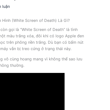
h luận
 Hình (White Screen of Death) Là Gì?
còn gọi là “White Screen of Death” là tình
một màu trắng xóa, đôi khi có logo Apple đen
sọc trên phông nền trắng. Dù bạn có bấm nút
áy vẫn bị treo cứng ở trạng thái này.
ng vô cùng hoang mang vì không thể sao lưu
thông thường.