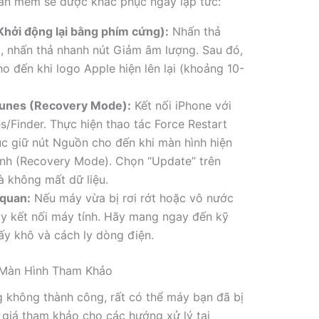
hần mềm sẽ được khắc phục ngay lập tức:
Khởi động lại bằng phím cứng):
Nhấn thả
, nhấn thả nhanh nút Giảm âm lượng. Sau đó,
o đến khi logo Apple hiện lên lại (khoảng 10-
iTunes (Recovery Mode):
Kết nối iPhone với
s/Finder. Thực hiện thao tác Force Restart
ục giữ nút Nguồn cho đến khi màn hình hiện
ính (Recovery Mode). Chọn “Update” trên
à không mất dữ liệu.
 quan:
Nếu máy vừa bị rơi rớt hoặc vô nước
ay kết nối máy tính. Hãy mang ngay đến kỹ
ấy khô và cách ly dòng điện.
g Màn Hình Tham Khảo
 không thành công, rất có thể máy bạn đã bị
 giá tham khảo cho các hướng xử lý tại