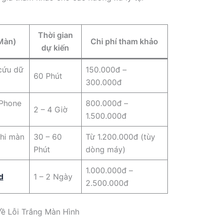
Thời gian
 Màn)
Chi phí tham khảo
dự kiến
cứu dữ
150.000đ –
60 Phút
300.000đ
iPhone
800.000đ –
2 – 4 Giờ
1.500.000đ
Khi màn
30 – 60
Từ 1.200.000đ (tùy
Phút
dòng máy)
1.000.000đ –
d
1 – 2 Ngày
2.500.000đ
ề Lỗi Trắng Màn Hình