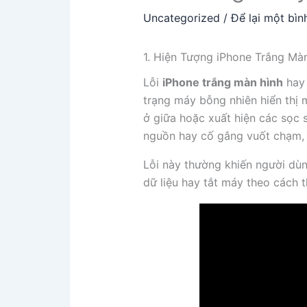
Uncategorized
/
Để lại một bìn
1. Hiện Tượng iPhone Trắng Màn
Lỗi
iPhone trắng màn hình
hay 
trạng máy bỗng nhiên hiển thị 
ở giữa hoặc xuất hiện các sọc 
nguồn hay cố gắng vuốt chạm, m
Lỗi này thường khiến người dù
dữ liệu hay tắt máy theo cách 