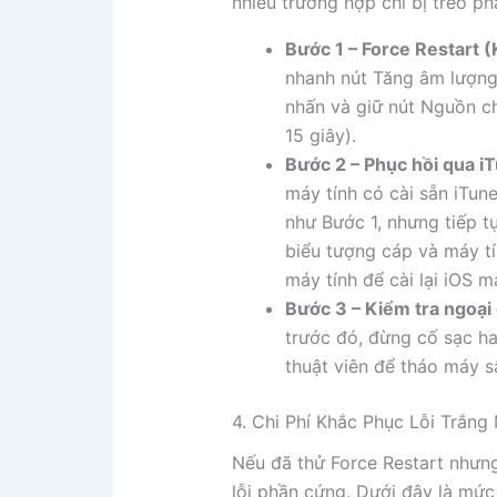
nhiều trường hợp chỉ bị treo p
Bước 1 – Force Restart (
nhanh nút Tăng âm lượng
nhấn và giữ nút Nguồn ch
15 giây).
Bước 2 – Phục hồi qua 
máy tính có cài sẵn iTune
như Bước 1, nhưng tiếp t
biểu tượng cáp và máy t
máy tính để cài lại iOS m
Bước 3 – Kiểm tra ngoại
trước đó, đừng cố sạc h
thuật viên để tháo máy s
4. Chi Phí Khắc Phục Lỗi Trắn
Nếu đã thử Force Restart nhưng
lỗi phần cứng. Dưới đây là mức