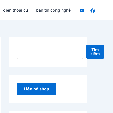
T
điện thoại cũ
bản tin công nghệ
ì
m
k
i
ế
Tìm
m
kiếm
Liên hệ shop