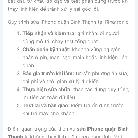
bắt đầu từ khâu đo đạc và test phần cứng trước khi
thay linh kiện để tránh xử lý sai gốc lỗi.
Quy trình sửa iPhone quận Bình Thạnh tại Rinatronic
Tiếp nhận và kiểm tra:
ghi nhận lỗi người
dùng mô tả, chạy test tổng quát.
Chẩn đoán kỹ thuật:
khoanh vùng nguyên
nhân ở pin, màn, sạc, main hoặc linh kiện liên
quan.
Báo giá trước khi làm:
tư vấn phương án sửa,
chi phí và thời gian xử lý dự kiến.
Thực hiện sửa chữa:
thao tác đúng quy trình,
ưu tiên an toàn dữ liệu.
Test lại và bàn giao:
kiểm tra ổn định trước
khi trả máy cho khách.
Điểm quan trọng của dịch vụ
sửa iPhone quận Bình
Thạnh
là không thay linh kiện theo cảm tính. Mọi