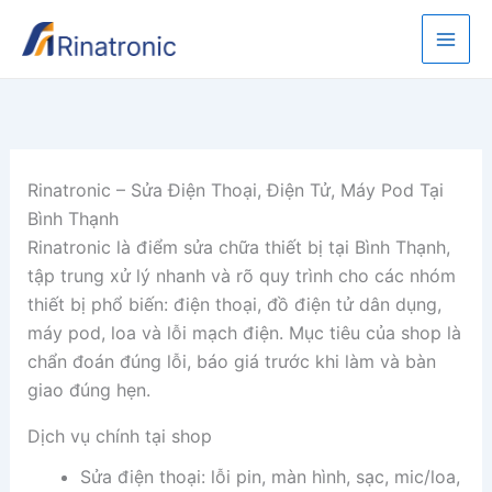
Nhảy
T
tới
ì
nội
m
dung
k
i
Rinatronic – Sửa Điện Thoại, Điện Tử, Máy Pod Tại
ế
Bình Thạnh
m
Rinatronic là điểm sửa chữa thiết bị tại Bình Thạnh,
tập trung xử lý nhanh và rõ quy trình cho các nhóm
thiết bị phổ biến: điện thoại, đồ điện tử dân dụng,
máy pod, loa và lỗi mạch điện. Mục tiêu của shop là
chẩn đoán đúng lỗi, báo giá trước khi làm và bàn
giao đúng hẹn.
Dịch vụ chính tại shop
Sửa điện thoại: lỗi pin, màn hình, sạc, mic/loa,